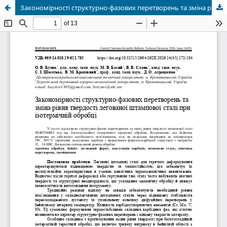
Закономірності структурно-фазових перетворень та зміна рівня твердості легованої штампової сталі при ізотермічній обробці