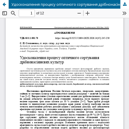
Удосконалення процесу оптичного сортування дрібнонасіннєвих культур