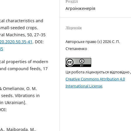
Розділ
Агроінженерія
ical characteristics and
small-seeded crops.
Ліцензія
ral Machines, 50, 27–35
Авторське право (c) 2026 С. П.
20.2020.50.35-41
. DOI:
Степаненко
35
ical properties of modern
s and compound feeds, 17
Ця робота ліцензується відповідно
Creative Commons Attribution 4.0
International License
.
., & Omelianov, O. M.
 seeds. Vibrations in
in Ukrainian].
DOI:
 А., Maiboroda, М.,