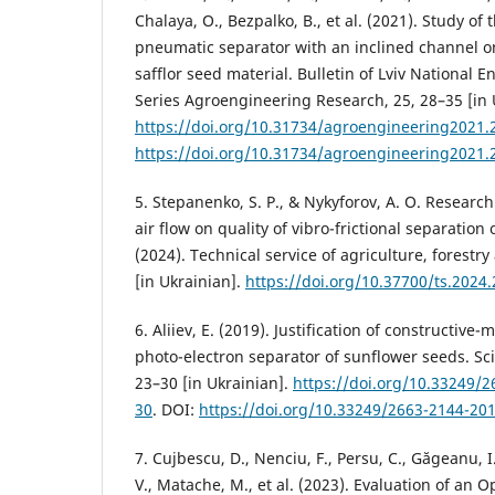
Chalaya, О., Bezpalko, В., et al. (2021). Study of t
pneumatic separator with an inclined channel o
safflor seed material. Bulletin of Lviv National 
Series Agroengineering Research, 25, 28–35 [in 
https://doi.org/10.31734/agroengineering2021.
https://doi.org/10.31734/agroengineering2021.
5. Stepanenko, S. P., & Nykyforov, A. O. Research
air flow on quality of vibro-frictional separation 
(2024). Technical service of agriculture, forestry
[in Ukrainian].
https://doi.org/10.37700/ts.2024.
6. Aliiev, E. (2019). Justification of constructiv
photo-electron separator of sunflower seeds. Scie
23–30 [in Ukrainian].
https://doi.org/10.33249/2
30
. DOI:
https://doi.org/10.33249/2663-2144-20
7. Cujbescu, D., Nenciu, F., Persu, C., Găgeanu, I.
V., Matache, M., et al. (2023). Evaluation of an O