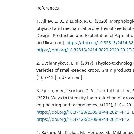
References
1. Aliiev, E. B., & Lupko, K. O. (2020). Morpholog
physical and mechanical properties of seeds of 
Design, Production and Exploitation of Agricultu
[in Ukrainian].
https://doi.org/10.32515/2414-38
https://doi.org/10.32515/2414-3820.2020.50.27-
2. Ovsiannykova, L. K. (2017). Physico-technolog
varieties of small-seeded crops. Grain product
(1), 9–15 [in Ukrainian].
3. Spirin, A. V., Tsurkan, O. V., Tverdokhlib, I. V
(2021). Ways to intensify the production of grass
engineering and technologies, 4(103), 110–120 [
https://doi.org/10.37128/2306-8744-2021-4-12
. 
https://doi.org/10.37128/2306-8744-2021-4-12
4. Bakum, М., Krekot, М., Abduev, М., Mikhailov,