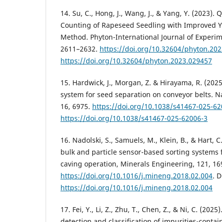
14. Su, C., Hong, J., Wang, J., & Yang, Y. (2023).
Counting of Rapeseed Seedling with Improved 
Method. Phyton-International Journal of Experim
2611–2632.
https://doi.org/10.32604/phyton.20
https://doi.org/10.32604/phyton.2023.029457
15. Hardwick, J., Morgan, Z. & Hirayama, R. (202
system for seed separation on conveyor belts. 
16, 6975.
https://doi.org/10.1038/s41467-025-62
https://doi.org/10.1038/s41467-025-62006-3
16. Nadolski, S., Samuels, M., Klein, B., & Hart, C.
bulk and particle sensor-based sorting systems 
caving operation, Minerals Engineering, 121, 16
https://doi.org/10.1016/j.mineng.2018.02.004
. D
https://doi.org/10.1016/j.mineng.2018.02.004
17. Fei, Y., Li, Z., Zhu, T., Chen, Z., & Ni, C. (202
detection and classification of impurities-conta