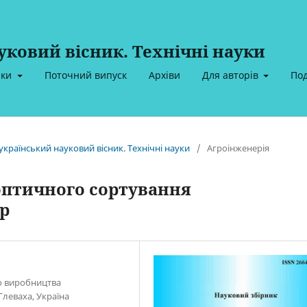
ковий вісник. Технічні науки
ики
Поточний випуск
Архіви
Для авторів
По
український науковий вісник. Технічні науки
/
Агроінженерія
оптичного сортування
р
о виробництва
Глеваха, Україна