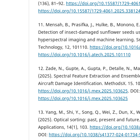
(136), 81–92.
https://doi.org/10.15587/1729-406
https://doi.org/10.15587/1729-4061.2025.33812
11. Mensah, B., Prasifka, J., Hulke, B., Monono, E.
Detection of insect-damaged sunflower seeds us
hyperspectral imaging and machine learning. Sm
Technology, 12, 101110.
https://doi.org/10.1016
https://doi.org/10.1016/j.atech.2025.101110
12. Zade, N., Gupte, A., Gupta, P., Detalle, N., Ma
(2025). Spectral Feature Extraction and Ensembl
Aircraft Damage Identification. MethodsX. 15. 1
https://doi.org/10.1016/j.mex.2025.103625
. DOI:
https://doi.org/10.1016/j.mex.2025.103625
13. Yang, M., Shi, Y., Song, Q., Wei, Z., Dun, X., W
(2025). Optical sorting: past, present and future
Applications, 14(1), 103.
https://doi.org/10.103
DOI:
https://doi.org/10.1038/s41377-024-01734-