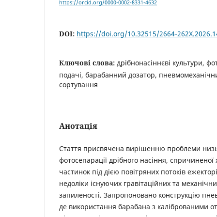
https://orcid.org/0000-0002-8331-4632
DOI:
https://doi.org/10.32515/2664-262X.2026.1
Ключові слова:
дрібнонасіннєві культури, ф
подачі, барабанний дозатор, пневмомеханічни
сортування
Анотація
Стаття присвячена вирішенню проблеми низьк
фотосепарації дрібного насіння, спричиненої
частинок під дією повітряних потоків ежектор
недоліки існуючих гравітаційних та механічни
запиленості. Запропоновано конструкцію пне
де використання барабана з каліброваними о