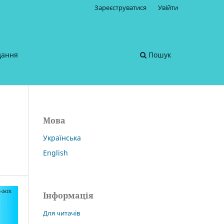
Зареєструватися
Увійти
дання
Пошук
Мова
Українська
English
Інформація
Для читачів