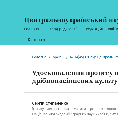
Центральноукраїнський нау
Головна
Склад редколегії
Редакційні політ
Контакти
Головна
/
Архіви
/
№ 14(45) (2026): Центрально
Удосконалення процесу 
дрібнонасіннєвих культу
Сергій Степаненко
Інститут механіки та автоматики агропромисловог
Національної Академії Аграрних наук України, смт. 