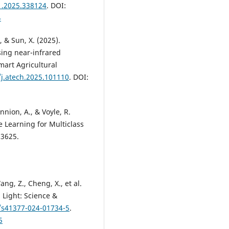
1.2025.338124
. DOI:
4
, & Sun, X. (2025).
ing near-infrared
art Agricultural
/j.atech.2025.101110
. DOI:
nnion, A., & Voyle, R.
e Learning for Multiclass
03625.
ang, Z., Cheng, X., et al.
. Light: Science &
8/s41377-024-01734-5
.
5