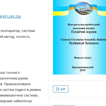
4(45).245-256
отосепаратор, система
й метод, точність
ої точності
 хаотичним рухом
ів. Проаналізовано
pdf
х систем подачі в умовах
вмомеханічної системи,
творами забезпечує
Опубліковано