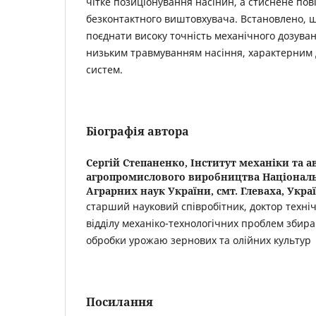
чітке позиціонування насінин, а стиснене пов
безконтактного виштовхувача. Встановлено, щ
поєднати високу точність механічного дозуван
низьким травмуванням насіння, характерним
систем.
Біографія автора
Сергій Степаненко,
Інститут механіки та 
агропромислового виробництва Національ
Аграрних наук України, смт. Глеваха, Укра
старший науковий співробітник, доктор техніч
відділу механіко-технологічних проблем збира
обробки урожаю зернових та олійних культур
Посилання