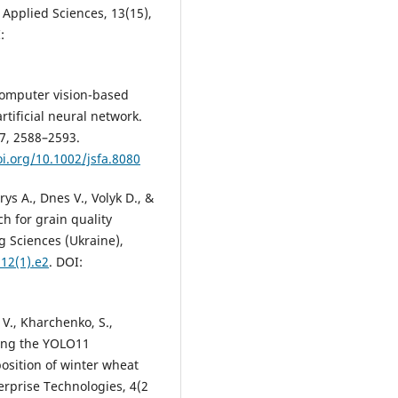
Applied Sciences, 13(15),
:
 Computer vision-based
rtificial neural network.
97, 2588–2593.
oi.org/10.1002/jsfa.8080
ys A., Dnes V., Volyk D., &
h for grain quality
g Sciences (Ukraine),
.12(1).e2
. DOI:
 V., Kharchenko, S.,
ating the YOLO11
osition of winter wheat
erprise Technologies, 4(2