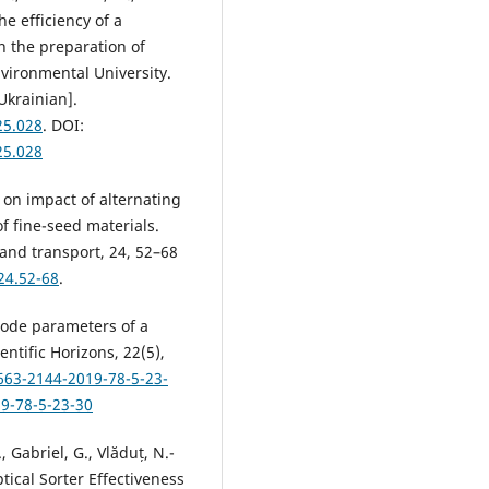
he efficiency of a
n the preparation of
Environmental University.
Ukrainian].
25.028
. DOI:
25.028
 on impact of alternating
of fine-seed materials.
 and transport, 24, 52–68
24.52-68
.
e-mode parameters of a
ntific Horizons, 22(5),
663-2144-2019-78-5-23-
19-78-5-23-30
, Gabriel, G., Vlăduț, N.-
ptical Sorter Effectiveness