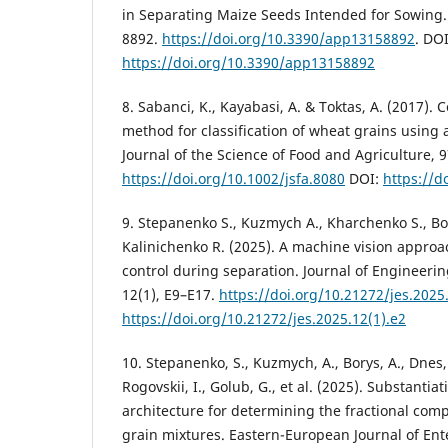
in Separating Maize Seeds Intended for Sowing. 
8892.
https://doi.org/10.3390/app13158892
. DOI
https://doi.org/10.3390/app13158892
8. Sabanci, K., Kayabasi, A. & Toktas, A. (2017).
method for classification of wheat grains using a
Journal of the Science of Food and Agriculture, 
https://doi.org/10.1002/jsfa.8080
DOI:
https://d
9. Stepanenko S., Kuzmych A., Kharchenko S., Bor
Kalinichenko R. (2025). A machine vision approac
control during separation. Journal of Engineerin
12(1), E9–E17.
https://doi.org/10.21272/jes.2025
https://doi.org/10.21272/jes.2025.12(1).e2
10. Stepanenko, S., Kuzmych, A., Borys, A., Dnes,
Rogovskii, I., Golub, G., et al. (2025). Substanti
architecture for determining the fractional comp
grain mixtures. Eastern-European Journal of Ent