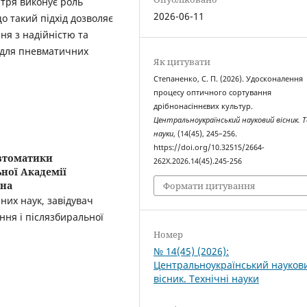
ітря виконує роль
2026-06-11
о такий підхід дозволяє
ня з надійністю та
 для пневматичних
Як цитувати
Степаненко, С. П. (2026). Удосконалення
процесу оптичного сортування
дрібнонасіннєвих культур.
Центральноукраїнський науковий вісник. Т
науки
, (14(45), 245–256.
https://doi.org/10.32515/2664-
автоматики
262X.2026.14(45).245-256
ної Академії
їна
Формати цитування
них наук, завідувач
ння і післязбиральної
Номер
№ 14(45) (2026):
Центральноукраїнський науков
вісник. Технічні науки