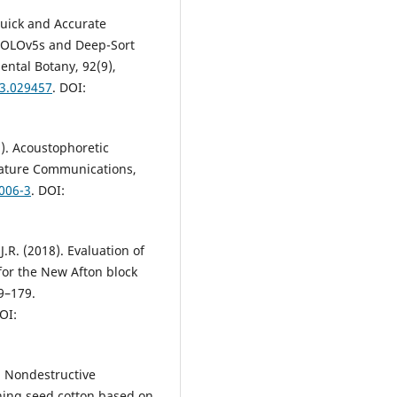
 Quick and Accurate
YOLOv5s and Deep-Sort
ental Botany, 92(9),
23.029457
. DOI:
5). Acoustophoretic
Nature Communications,
006-3
. DOI:
J.R. (2018). Evaluation of
for the New Afton block
9–179.
OI:
5). Nondestructive
ining seed cotton based on