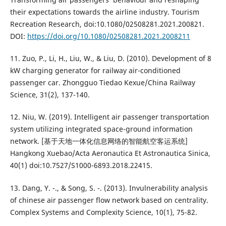
their expectations towards the airline industry. Tourism
Recreation Research, doi:10.1080/02508281.2021.200821.
DOI:
https://doi.org/10.1080/02508281.2021.2008211
11. Zuo, P., Li, H., Liu, W., & Liu, D. (2010). Development of 8
kW charging generator for railway air-conditioned
passenger car. Zhongguo Tiedao Kexue/China Railway
Science, 31(2), 137-140.
12. Niu, W. (2019). Intelligent air passenger transportation
system utilizing integrated space-ground information
network. [基于天地一体化信息网络的智能航空客运系统]
Hangkong Xuebao/Acta Aeronautica Et Astronautica Sinica,
40(1) doi:10.7527/S1000-6893.2018.22415.
13. Dang, Y. -., & Song, S. -. (2013). Invulnerability analysis
of chinese air passenger flow network based on centrality.
Complex Systems and Complexity Science, 10(1), 75-82.