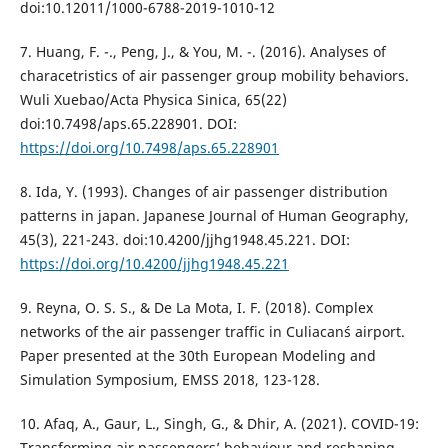
doi:10.12011/1000-6788-2019-1010-12
7. Huang, F. -., Peng, J., & You, M. -. (2016). Analyses of
characetristics of air passenger group mobility behaviors.
Wuli Xuebao/Acta Physica Sinica, 65(22)
doi:10.7498/aps.65.228901. DOI:
https://doi.org/10.7498/aps.65.228901
8. Ida, Y. (1993). Changes of air passenger distribution
patterns in japan. Japanese Journal of Human Geography,
45(3), 221-243. doi:10.4200/jjhg1948.45.221. DOI:
https://doi.org/10.4200/jjhg1948.45.221
9. Reyna, O. S. S., & De La Mota, I. F. (2018). Complex
networks of the air passenger traffic in Culiacan´s airport.
Paper presented at the 30th European Modeling and
Simulation Symposium, EMSS 2018, 123-128.
10. Afaq, A., Gaur, L., Singh, G., & Dhir, A. (2021). COVID-19:
Transforming air passengers’ behaviour and reshaping