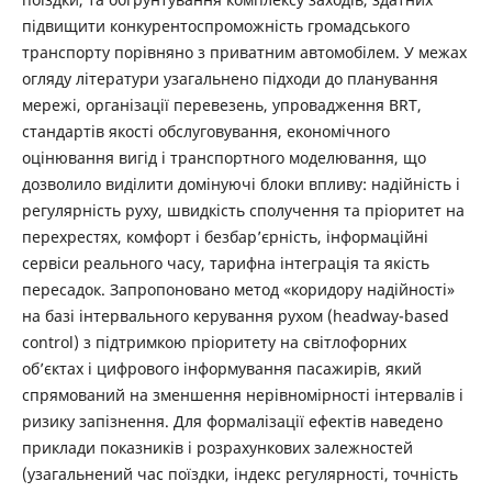
підвищити конкурентоспроможність громадського
транспорту порівняно з приватним автомобілем. У межах
огляду літератури узагальнено підходи до планування
мережі, організації перевезень, упровадження BRT,
стандартів якості обслуговування, економічного
оцінювання вигід і транспортного моделювання, що
дозволило виділити домінуючі блоки впливу: надійність і
регулярність руху, швидкість сполучення та пріоритет на
перехрестях, комфорт і безбар’єрність, інформаційні
сервіси реального часу, тарифна інтеграція та якість
пересадок. Запропоновано метод «коридору надійності»
на базі інтервального керування рухом (headway-based
control) з підтримкою пріоритету на світлофорних
об’єктах і цифрового інформування пасажирів, який
спрямований на зменшення нерівномірності інтервалів і
ризику запізнення. Для формалізації ефектів наведено
приклади показників і розрахункових залежностей
(узагальнений час поїздки, індекс регулярності, точність