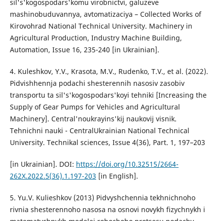
sіl's'kogospodars'komu virobnictvі, galuzeve
mashinobuduvannya, avtomatizacіya – Collected Works of
Kirovohrad National Technical University. Machinery in
Agricultural Production, Industry Machine Building,
Automation, Issue 16, 235-240 [in Ukrainian].
4. Kuleshkov, Y.V., Krasota, М.V., Rudenko, Т.V., et al. (2022).
Pіdvishhennja podachі shesterennih nasosіv zasobіv
transportu ta sіl's'kogospodars'koyi tehnіki [Increasing the
Supply of Gear Pumps for Vehicles and Agricultural
Machinery]. Central'noukrayins'kij naukovij vіsnik.
Tehnіchnі nauki - CentralUkraіnian National Technical
University. Technikal sciences, Issue 4(36), Part. 1, 197–203
[in Ukrainian]. DOI:
https://doi.org/10.32515/2664-
262X.2022.5(36).1.197-203
[in English].
5. Yu.V. Kulieshkov (2013) Pidvyshchennia tekhnichnoho
rivnia shesterennoho nasosa na osnovi novykh fizychnykh i