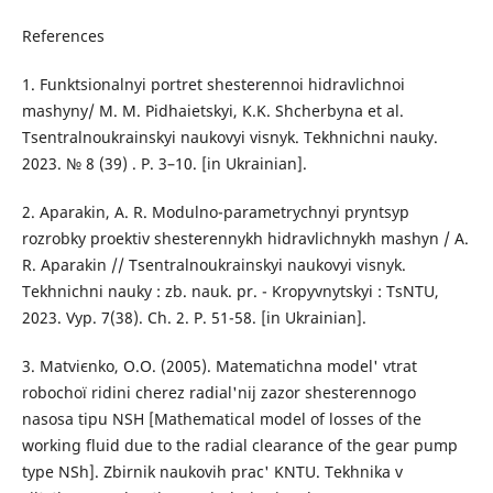
References
1. Funktsionalnyi portret shesterennoi hidravlichnoi
mashyny/ M. M. Pidhaietskyi, K.K. Shcherbyna et al.
Tsentralnoukrainskyi naukovyi visnyk. Tekhnichni nauky.
2023. № 8 (39) . P. 3–10. [in Ukrainian].
2. Aparakin, A. R. Modulno-parametrychnyi pryntsyp
rozrobky proektiv shesterennykh hidravlichnykh mashyn / A.
R. Aparakin // Tsentralnoukrainskyi naukovyi visnyk.
Tekhnichni nauky : zb. nauk. pr. - Kropyvnytskyi : TsNTU,
2023. Vyp. 7(38). Ch. 2. P. 51-58. [in Ukrainian].
3. Matvієnko, O.O. (2005). Matematichna model' vtrat
robochoї rіdini cherez radіal'nij zazor shesterennogo
nasosa tipu NSH [Mathematical model of losses of the
working fluid due to the radial clearance of the gear pump
type NSh]. Zbіrnik naukovih prac' KNTU. Tekhnіka v