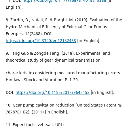
11. DOI:
https://doi.org/10.1177/1687814018819288
[in
English].
8. Zardin, B., Natali, E. & Borghi, M. (2019). Evaluation of the
Hydro-Mechanical Efficiency of External Gear Pumps.
Energies, 12(2468). DOI:
https://doi.org/10.3390/en12132468
[in English].
9. Fang Guo & Zongde Fang. (2018). Experimental and
theoretical study of gear dynamical transmission
characteristic considering measured manufacturing errors.
Hindawi. Shock and Vibration. P. 1-20.
DOI:
https://doi.org/10.1155/2018/9645453
[in English].
10. Gear pump cavitation reduction (United States Patent №
7878781 B2). (2011) [in English].
11. Expert tools: veb-sait. URL: