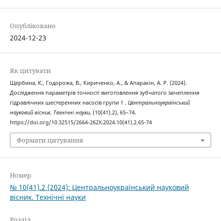
Опубліковано
2024-12-23
Як цитувати
Щербина, К., Годорожа, В., Кириченко, А., & Апаракін, А. Р. (2024).
Дослідження параметрів точності виготовлення зубчатого зачеплення
гідравлічних шестеренних насосів групи 1 .
Центральноукраїнський
науковий вісник. Технічні науки
, (10(41).2), 65–74.
https://doi.org/10.32515/2664-262X.2024.10(41).2.65-74
Формати цитування
Номер
№ 10(41).2 (2024): Центральноукраїнський науковий
вісник. Технічні науки
Розділ