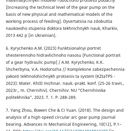
matematychnykh modelei robochoho protsesu podachy
[Increasing the technical level of the gear pump on the
basis of new physical and mathematical models of the
working process of feeding]. Dysertatsiia na zdobuttia
naukovoho stupenia doktora tekhnichnykh nauk, Kharkiv,
2013 442 p [in Ukrainian].
6. Kyrychenko A.M. (2023) Funktsionalnyi portret
shesterennoho hidravlichnoho nasosu [Functional portrait
of a gear hydraulic pump] / A.M. Kyrychenko, K.K.
Shcherbyna, V.A. Hodorozha // Kompleksne zabezpechennia
yakosti tekhnolohichnykh protsesiv ta system (KZIaTPS -
2023): Mater. KhIII mizhnar. nauk.-prakt. konf. (25-26 travn.,
2023r., m. Chernihiv). Chernihiv: NU "Chernihivska
politekhnika", 2023. T. 1. P. 288-289.
7. Yang Zhou, Bowen Che & Ci Yuan. (2018). The design and
analysis of a high-speed circular arc gear pump journal
bearing. Advances in Mechanical Engineering, 10(12), P.1–