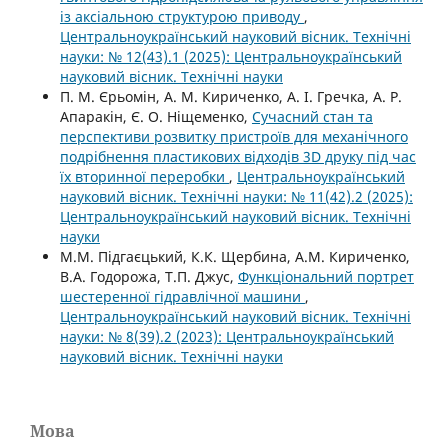
із аксіальною структурою приводу
,
Центральноукраїнський науковий вісник. Технічні
науки: № 12(43).1 (2025): Центральноукраїнський
науковий вісник. Технічні науки
П. М. Єрьомін, А. М. Кириченко, А. І. Гречка, А. Р.
Апаракін, Є. О. Ніщеменко,
Сучасний стан та
перспективи розвитку пристроїв для механічного
подрібнення пластикових відходів 3D друку під час
їх вторинної переробки
,
Центральноукраїнський
науковий вісник. Технічні науки: № 11(42).2 (2025):
Центральноукраїнський науковий вісник. Технічні
науки
М.М. Підгаєцький, К.К. Щербина, А.М. Кириченко,
В.А. Годорожа, Т.П. Джус,
Функціональний портрет
шестеренної гідравлічної машини
,
Центральноукраїнський науковий вісник. Технічні
науки: № 8(39).2 (2023): Центральноукраїнський
науковий вісник. Технічні науки
Мова