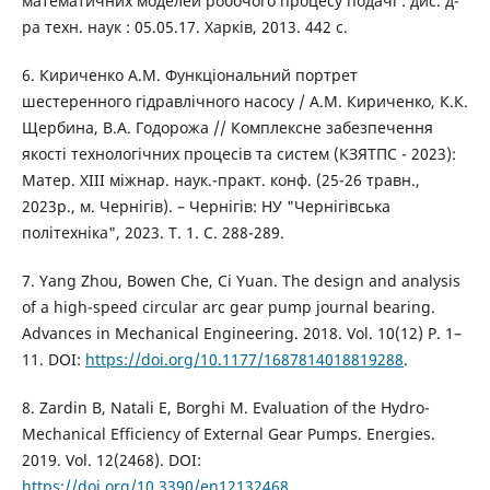
математичних моделей робочого процесу подачі : дис. д-
ра техн. наук : 05.05.17. Харків, 2013. 442 с.
6. Кириченко А.М. Функціональний портрет
шестеренного гідравлічного насосу / А.М. Кириченко, К.К.
Щербина, В.А. Годорожа // Комплексне забезпечення
якості технологічних процесів та систем (КЗЯТПС - 2023):
Матер. ХІІІ міжнар. наук.-практ. конф. (25-26 травн.,
2023р., м. Чернігів). – Чернігів: НУ "Чернігівська
політехніка", 2023. Т. 1. С. 288-289.
7. Yang Zhou, Bowen Che, Ci Yuan. The design and analysis
of a high-speed circular arc gear pump journal bearing.
Advances in Mechanical Engineering. 2018. Vol. 10(12) P. 1–
11. DOI:
https://doi.org/10.1177/1687814018819288
.
8. Zardin B, Natali E, Borghi M. Evaluation of the Hydro-
Mechanical Efficiency of External Gear Pumps. Energies.
2019. Vol. 12(2468). DOI:
https://doi.org/10.3390/en12132468
.