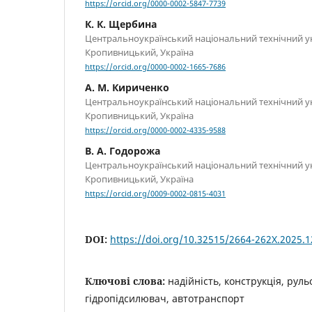
https://orcid.org/0000-0002-5847-7739
К. К. Щербина
Центральноукраїнський національний технічний ун
Кропивницький, Україна
https://orcid.org/0000-0002-1665-7686
А. М. Кириченко
Центральноукраїнський національний технічний ун
Кропивницький, Україна
https://orcid.org/0000-0002-4335-9588
В. А. Годорожа
Центральноукраїнський національний технічний ун
Кропивницький, Україна
https://orcid.org/0009-0002-0815-4031
DOI:
https://doi.org/10.32515/2664-262X.2025.1
Ключові слова:
надійність, конструкція, руль
гідропідсилювач, автотранспорт