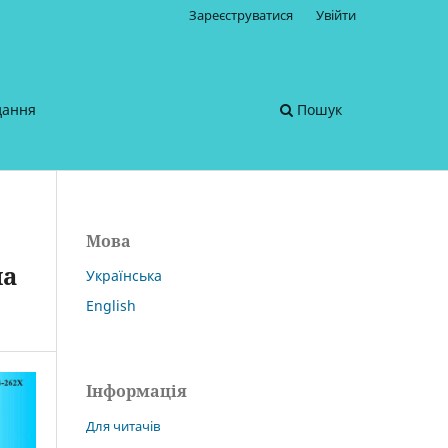
Зареєструватися
Увійти
дання
Пошук
Мова
ча
Українська
English
Інформація
Для читачів