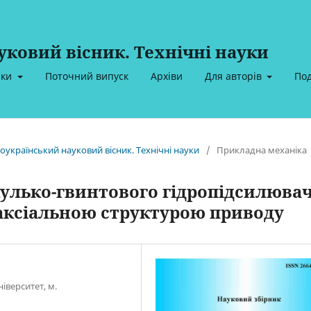
ковий вісник. Технічні науки
ики
Поточний випуск
Архіви
Для авторів
По
ноукраїнський науковий вісник. Технічні науки
/
Прикладна механіка
улько-гвинтового гідропідсилюва
 аксіальною структурою приводу
іверситет, м.