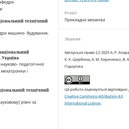
кафедри
ки
Розділ
Прикладна механіка
ціональний технічний
едри машино- будування,
Ліцензія
національний
Авторське право (c) 2025 А. Р. Апара
 Україна
К. К. Щербина, А. М. Кириченко, В. А
 науково- педагогічної
Годорожа
мехатроніки і
Ця робота ліцензується відповідно
ціональний технічний
Creative Commons Attribution 4.0
ауковому) рівні за
International License
.