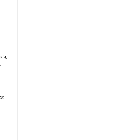
кін,
.
 до