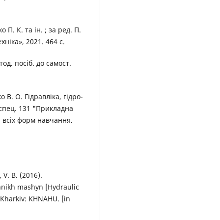
П. К. та ін. ; за ред. П.
ніка», 2021. 464 с.
тод. посіб. до самост.
 В. О. Гідравліка, гідро-
 спец. 131 "Прикладна
 всіх форм навчання.
 V. B. (2016).
hnikh mashyn [Hydraulic
 Kharkiv: KHNAHU. [in