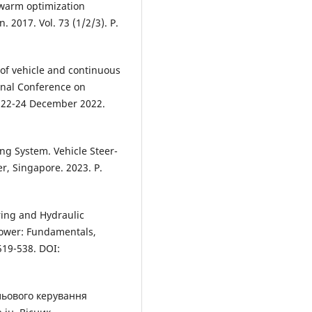
swarm optimization
. 2017. Vol. 73 (1/2/3). P.
of vehicle and continuous
onal Conference on
, 22-24 December 2022.
ng System. Vehicle Steer-
r, Singapore. 2023. P.
ring and Hydraulic
 Power: Fundamentals,
519-538. DOI:
льового керування