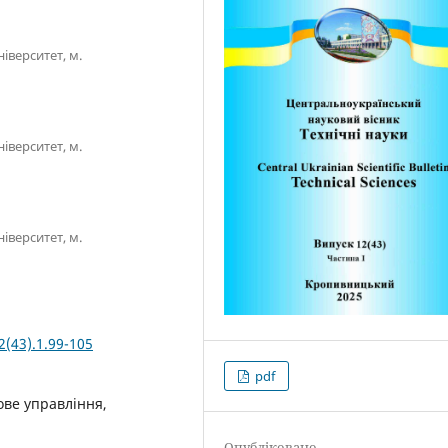
іверситет, м.
іверситет, м.
іверситет, м.
2(43).1.99-105
pdf
ове управління,
Опубліковано