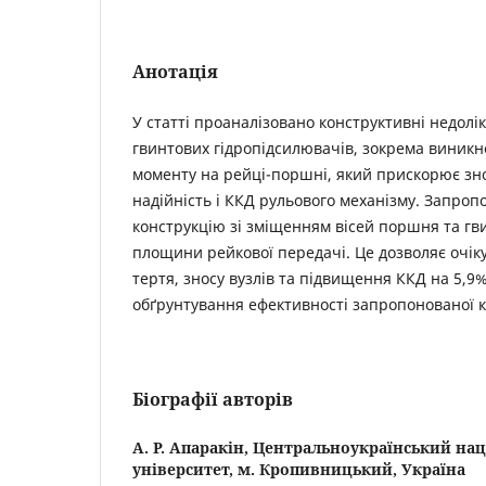
Анотація
У статті проаналізовано конструктивні недолі
гвинтових гідропідсилювачів, зокрема виник
моменту на рейці-поршні, який прискорює зн
надійність і ККД рульового механізму. Запро
конструкцію зі зміщенням вісей поршня та гв
площини рейкової передачі. Це дозволяє очі
тертя, зносу вузлів та підвищення ККД на 5,9
обґрунтування ефективності запропонованої к
Біографії авторів
А. Р. Апаракін,
Центральноукраїнський нац
університет, м. Кропивницький, Україна