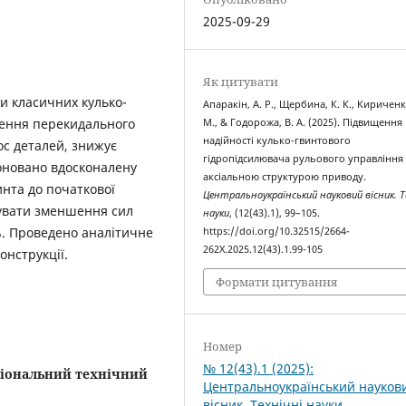
2025-09-29
Як цитувати
ки класичних кулько-
Апаракін, А. Р., Щербина, К. К., Кириченк
нення перекидального
М., & Годорожа, В. А. (2025). Підвищення
надійності кулько-гвинтового
ос деталей, знижує
гідропідсилювача рульового управління 
поновано вдосконалену
аксіальною структурою приводу.
инта до початкової
Центральноукраїнський науковий вісник. Т
кувати зменшення сил
науки
, (12(43).1), 99–105.
%. Проведено аналітичне
https://doi.org/10.32515/2664-
262X.2025.12(43).1.99-105
онструкції.
Формати цитування
Номер
№ 12(43).1 (2025):
іональний технічний
Центральноукраїнський науков
вісник. Технічні науки