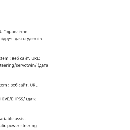
Б. Гідравлічне
ідруч. для студентів
stem : веб сайт. URL:
teering/servotwin/ (дата
tem : веб сайт. URL:
IVE/EHPSS/ (дата
ariable assist
aulic power steering