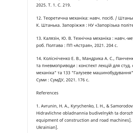
2025. Т. 1. С. 219.
12. Теоретична механіка: навч. посіб. / Штанько 
К. Штанька. Запоріжжя : НУ «Запорізька політех
13. Калязін, Ю. В. Технічна механіка : навч.-ме
роб. Полтава : ПП «Астрая», 2021. 204 с.
14. Колісніченко Е. В., Мандрика А. С., Панченко
та пневмоприводи : конспект лекцій для студ.
механіка" та 133 "Галузеве машинобудування"
Суми : СумДУ, 2021. 176 с.
References
1. Avrunin, H. A., Kyrychenko, I. H., & Samorodov,
Hidravlichne obladnannia budivelnykh ta doroz
equipment of construction and road machines].
Ukrainian].