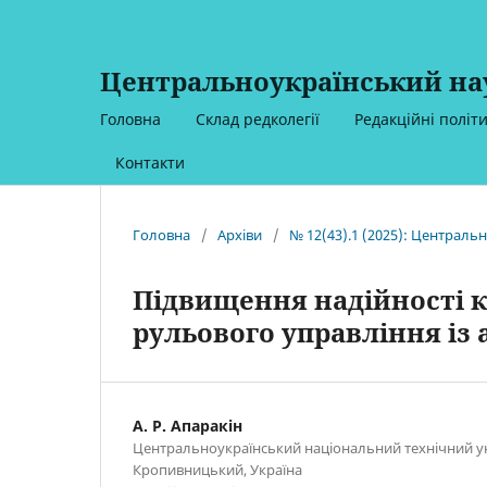
Центральноукраїнський нау
Головна
Склад редколегії
Редакційні політ
Контакти
Головна
/
Архіви
/
№ 12(43).1 (2025): Централь
Підвищення надійності к
рульового управління із
А. Р. Апаракін
Центральноукраїнський національний технічний ун
Кропивницький, Україна