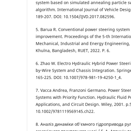
system based on simulated annealing particle 
algorithm. International Journal of Vehicle Design
189-207. DOI: 10.1504/IJVD.2017.082596.
5. Barua R. Conventional power steering system 
improvement. Proceedings of the 5-th Internati
Mechanical, Industrial and Energy Engineering
Khulna, Bangladesh, RUET, 2022. P. 6.
6. Zhao W. Electro Hydraulic Hybrid Power Steeri
by-Wire System and Chassis Integration. Springe
165-225. DOI: 10.1007/978-981-19-4250-1_4.
7. Vacca Andrea, Franzoni Germano. Power Stee
Systems with Priority Function. Hydraulic Fluid
Applications, and Circuit Design. Wiley, 2001. p.
10.1002/9781119569145.ch22.
8. Аналіз динаміки об'ємного гідропривода ру