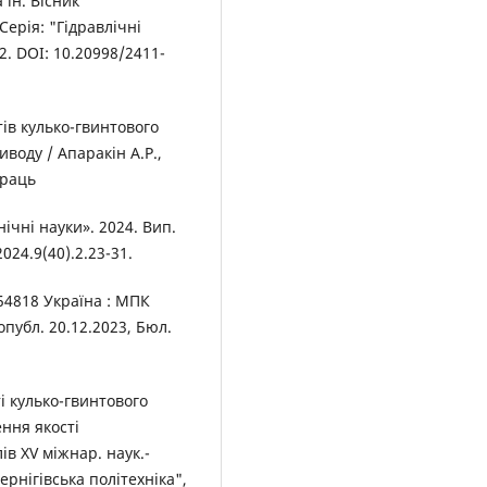
 ін. Вісник
Серія: "Гідравлічні
2. DOI: 10.20998/2411-
ів кулько-гвинтового
воду / Апаракін А.Р.,
праць
ічні науки». 2024. Вип.
024.9(40).2.23-31.
154818 Україна : МПК
опубл. 20.12.2023, Бюл.
і кулько-гвинтового
ння якості
ів ХV міжнар. наук.-
Чернігівська політехніка",