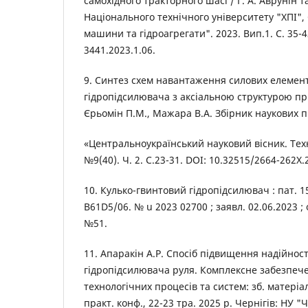
самохідного тракторного шасі / Г. А. Аврунін та
Національного технічного університету "ХПІ", 
машини та гідроагрегати". 2023. Вип.1. С. 35-4
3441.2023.1.06.
9. Синтез схем навантаження силових елемент
гідропідсилювача з аксіальною структурою при
Єрьомін П.М., Мажара В.А. Збірник наукових 
«Центральноукраїнський науковий вісник. Техн
№9(40). Ч. 2. С.23-31. DOI: 10.32515/2664-262X.2
10. Кулько-гвинтовий гідропідсилювач : пат. 
B61D5/06. № u 2023 02700 ; заявл. 02.06.2023 ; 
№51.
11. Апаракін А.Р. Спосіб підвищення надійност
гідропідсилювача руля. Комплексне забезпече
технологічних процесів та систем: зб. матеріал
практ. конф., 22-23 тра. 2025 р. Чернігів: НУ "