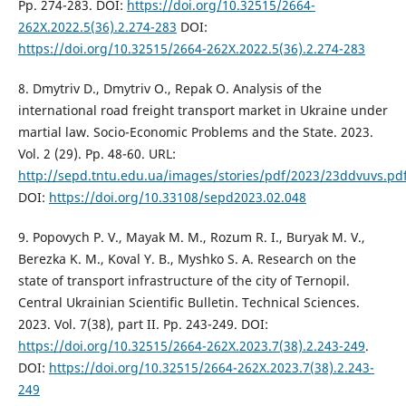
Pp. 274-283. DOI:
https://doi.org/10.32515/2664-
262X.2022.5(36).2.274-283
DOI:
https://doi.org/10.32515/2664-262X.2022.5(36).2.274-283
8. Dmytriv D., Dmytriv O., Repak O. Analysis of the
international road freight transport market in Ukraine under
martial law. Socio-Economic Problems and the State. 2023.
Vol. 2 (29). Pp. 48-60. URL:
http://sepd.tntu.edu.ua/images/stories/pdf/2023/23ddvuvs.pd
DOI:
https://doi.org/10.33108/sepd2023.02.048
9. Popovych P. V., Mayak M. M., Rozum R. I., Buryak M. V.,
Berezka K. M., Koval Y. B., Myshko S. A. Research on the
state of transport infrastructure of the city of Ternopil.
Central Ukrainian Scientific Bulletin. Technical Sciences.
2023. Vol. 7(38), part II. Pp. 243-249. DOI:
https://doi.org/10.32515/2664-262X.2023.7(38).2.243-249
.
DOI:
https://doi.org/10.32515/2664-262X.2023.7(38).2.243-
249