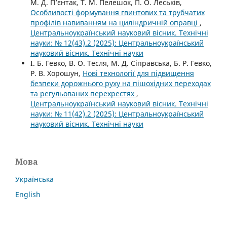
М. Д. П’єнтак, Т. М. Пелешок, П. О. Леськів,
Особливості формування гвинтових та трубчатих
профілів навиванням на циліндричній оправці
,
Центральноукраїнський науковий вісник. Технічні
науки: № 12(43).2 (2025): Центральноукраїнський
науковий вісник. Технічні науки
І. Б. Гевко, В. О. Тесля, М. Д. Сіправська, Б. Р. Гевко,
Р. В. Хорошун,
Нові технології для підвищення
безпеки дорожнього руху на пішохідних переходах
та регульованих перехрестях
,
Центральноукраїнський науковий вісник. Технічні
науки: № 11(42).2 (2025): Центральноукраїнський
науковий вісник. Технічні науки
Мова
Українська
English