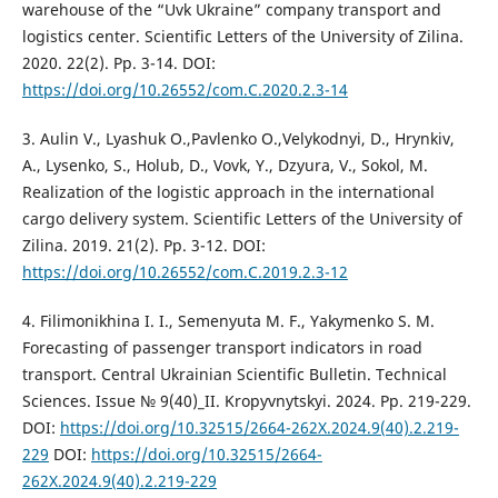
warehouse of the “Uvk Ukraine” company transport and
logistics center. Scientific Letters of the University of Zilina.
2020. 22(2). Pp. 3-14. DOI:
https://doi.org/10.26552/com.C.2020.2.3-14
3. Aulin V., Lyashuk O.,Pavlenko O.,Velykodnyi, D., Hrynkiv,
A., Lysenko, S., Holub, D., Vovk, Y., Dzyura, V., Sokol, M.
Realization of the logistic approach in the international
cargo delivery system. Scientific Letters of the University of
Zilina. 2019. 21(2). Pp. 3-12. DOI:
https://doi.org/10.26552/com.C.2019.2.3-12
4. Filimonikhina I. I., Semenyuta M. F., Yakymenko S. M.
Forecasting of passenger transport indicators in road
transport. Central Ukrainian Scientific Bulletin. Technical
Sciences. Issue № 9(40)_II. Kropyvnytskyi. 2024. Pp. 219-229.
DOI:
https://doi.org/10.32515/2664-262X.2024.9(40).2.219-
229
DOI:
https://doi.org/10.32515/2664-
262X.2024.9(40).2.219-229