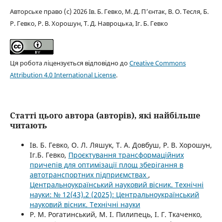
Авторське право (c) 2026 Ів. Б. Гевко, М. Д. П’єнтак, В. О. Тесля, Б.
Р. Гевко, Р. В. Хорошун, Т. Д. Навроцька, Іг. Б. Гевко
Ця робота ліцензується відповідно до
Creative Commons
Attribution 4.0 International License
.
Статті цього автора (авторів), які найбільше
читають
Ів. Б. Гевко, О. Л. Ляшук, Т. А. Довбуш, Р. В. Хорошун,
Іг.Б. Гевко,
Проєктування трансформаційних
причепів для оптимізації площ зберігання в
автотранспортних підприємствах
,
Центральноукраїнський науковий вісник. Технічні
науки: № 12(43).2 (2025): Центральноукраїнський
науковий вісник. Технічні науки
Р. М. Рогатинський, М. І. Пилипець, І. Г. Ткаченко,