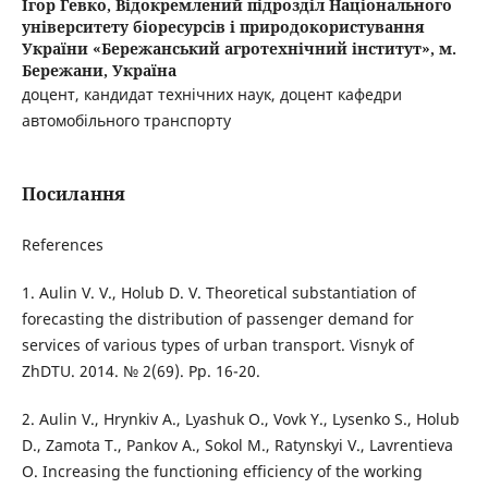
Ігор Гевко,
Відокремлений підрозділ Національного
університету біоресурсів і природокористування
України «Бережанський агротехнічний інститут», м.
Бережани, Україна
доцент, кандидат технічних наук, доцент кафедри
автомобільного транспорту
Посилання
References
1. Aulin V. V., Holub D. V. Theoretical substantiation of
forecasting the distribution of passenger demand for
services of various types of urban transport. Visnyk of
ZhDTU. 2014. № 2(69). Pp. 16-20.
2. Aulin V., Hrynkiv A., Lyashuk O., Vovk Y., Lysenko S., Holub
D., Zamota T., Pankov A., Sokol M., Ratynskyi V., Lavrentieva
O. Increasing the functioning efficiency of the working