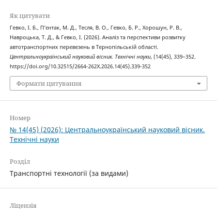
Як цитувати
Гевко, І. Б., П’єнтак, М. Д., Тесля, В. О., Гевко, Б. Р., Хорошун, Р. В.,
Навроцька, Т. Д., & Гевко, І. (2026). Аналіз та перспективи розвитку
автотранспортних перевезень в Тернопільській області.
Центральноукраїнський науковий вісник. Технічні науки
, (14(45), 339–352.
https://doi.org/10.32515/2664-262X.2026.14(45).339-352
Формати цитування
Номер
№ 14(45) (2026): Центральноукраїнський науковий вісник.
Технічні науки
Розділ
Транспортні технології (за видами)
Ліцензія