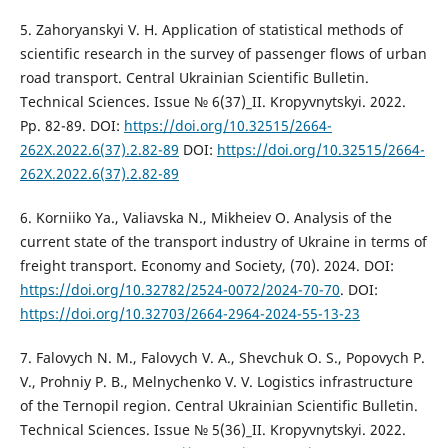
5. Zahoryanskyi V. H. Application of statistical methods of
scientific research in the survey of passenger flows of urban
road transport. Central Ukrainian Scientific Bulletin.
Technical Sciences. Issue № 6(37)_II. Kropyvnytskyi. 2022.
Pp. 82-89. DOI:
https://doi.org/10.32515/2664-
262X.2022.6(37).2.82-89
DOI:
https://doi.org/10.32515/2664-
262X.2022.6(37).2.82-89
6. Korniiko Ya., Valiavska N., Mikheiev O. Analysis of the
current state of the transport industry of Ukraine in terms of
freight transport. Economy and Society, (70). 2024. DOI:
https://doi.org/10.32782/2524-0072/2024-70-70
. DOI:
https://doi.org/10.32703/2664-2964-2024-55-13-23
7. Falovych N. M., Falovych V. A., Shevchuk O. S., Popovych P.
V., Prohniy P. B., Melnychenko V. V. Logistics infrastructure
of the Ternopil region. Central Ukrainian Scientific Bulletin.
Technical Sciences. Issue № 5(36)_II. Kropyvnytskyi. 2022.