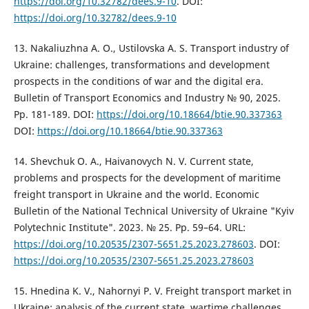
https://doi.org/10.32782/dees.9-10
. DOI:
https://doi.org/10.32782/dees.9-10
13. Nakaliuzhna A. O., Ustilovska A. S. Transport industry of
Ukraine: challenges, transformations and development
prospects in the conditions of war and the digital era.
Bulletin of Transport Economics and Industry № 90, 2025.
Pp. 181-189. DOI:
https://doi.org/10.18664/btie.90.337363
DOI:
https://doi.org/10.18664/btie.90.337363
14. Shevchuk O. A., Haivanovych N. V. Current state,
problems and prospects for the development of maritime
freight transport in Ukraine and the world. Economic
Bulletin of the National Technical University of Ukraine "Kyiv
Polytechnic Institute". 2023. № 25. Pp. 59–64. URL:
https://doi.org/10.20535/2307-5651.25.2023.278603
. DOI:
https://doi.org/10.20535/2307-5651.25.2023.278603
15. Hnedina K. V., Nahornyi P. V. Freight transport market in
Ukraine: analysis of the current state, wartime challenges