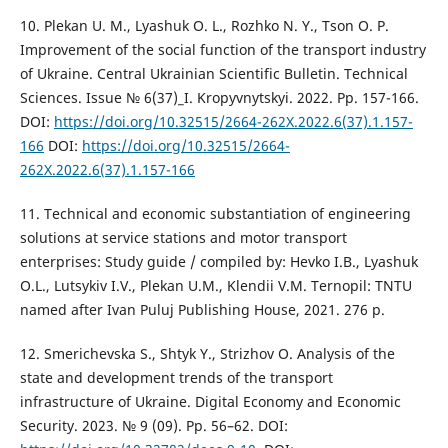
10. Plekan U. M., Lyashuk O. L., Rozhko N. Y., Tson O. P.
Improvement of the social function of the transport industry
of Ukraine. Central Ukrainian Scientific Bulletin. Technical
Sciences. Issue № 6(37)_I. Kropyvnytskyi. 2022. Pp. 157-166.
DOI:
https://doi.org/10.32515/2664-262X.2022.6(37).1.157-
166
DOI:
https://doi.org/10.32515/2664-
262X.2022.6(37).1.157-166
11. Technical and economic substantiation of engineering
solutions at service stations and motor transport
enterprises: Study guide / compiled by: Hevko I.B., Lyashuk
O.L., Lutsykiv I.V., Plekan U.M., Klendii V.M. Ternopil: TNTU
named after Ivan Puluj Publishing House, 2021. 276 p.
12. Smerichevska S., Shtyk Y., Strizhov O. Analysis of the
state and development trends of the transport
infrastructure of Ukraine. Digital Economy and Economic
Security. 2023. № 9 (09). Pp. 56–62. DOI: